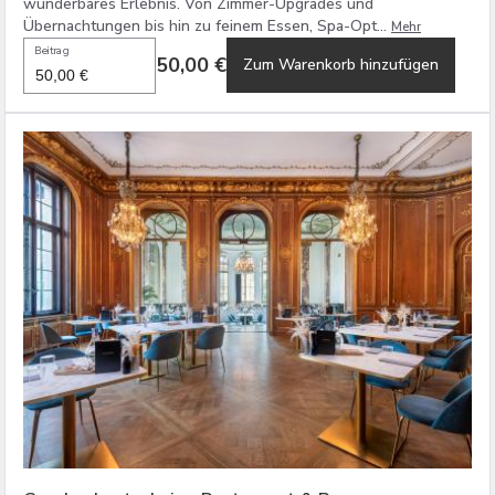
wunderbares Erlebnis. Von Zimmer-Upgrades und
Übernachtungen bis hin zu feinem Essen, Spa-Opt...
Mehr
Beitrag
50,00 €
Zum Warenkorb hinzufügen